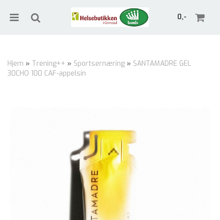
0,-
Hjem
»
Trening++
»
Sportsernæring
»
SANTAMADRE GEL
30CHO 100 CAF-appelsin
Nullstill
Trykk ENTER for å søke