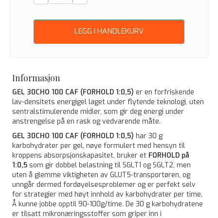
LEGG I HANDLEKURV
Informasjon
GEL 30CHO 100 CAF (FORHOLD 1:0,5)
er en forfriskende
lav-densitets energigel laget under flytende teknologi, uten
sentralstimulerende midler, som gir deg energi under
anstrengelse på en rask og vedvarende måte.
GEL 30CHO 100 CAF (FORHOLD 1:0,5)
har 30 g
karbohydrater per gel, nøye formulert med hensyn til
kroppens absorpsjonskapasitet, bruker et
FORHOLD på
1:0,5
som gir dobbel belastning til SGLT1 og SGLT2, men
uten å glemme viktigheten av GLUT5-transportøren, og
unngår dermed fordøyelsesproblemer og er perfekt selv
for strategier med høyt innhold av karbohydrater per time.
Å kunne jobbe opptil 90-100g/time. De 30 g karbohydratene
er tilsatt mikronæringsstoffer som griper inn i