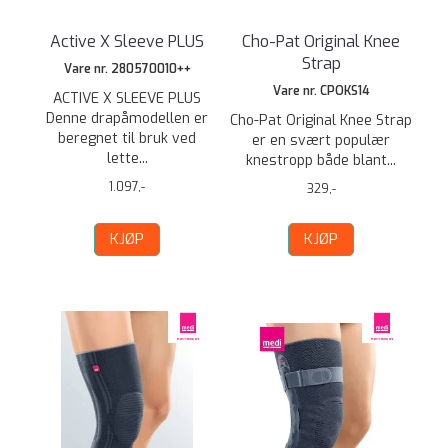
Active X Sleeve PLUS
Cho-Pat Original Knee
Strap
Vare nr. 280570010++
Vare nr. CPOKS14
ACTIVE X SLEEVE PLUS
Denne drapåmodellen er
Cho-Pat Original Knee Strap
beregnet til bruk ved
er en svært populær
lette...
knestropp både blant...
1.097,-
329,-
KJØP
KJØP