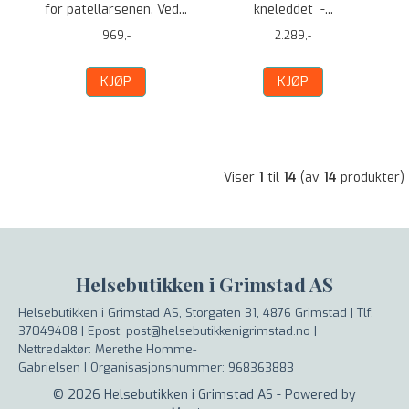
for patellarsenen. Ved...
kneleddet -...
969,-
2.289,-
KJØP
KJØP
Viser
1
til
14
(av
14
produkter)
Helsebutikken i Grimstad AS
Helsebutikken i Grimstad AS, Storgaten 31, 4876 Grimstad |
Tlf:
37049408 | Epost: post@helsebutikkenigrimstad.no |
Nettredaktør: Merethe Homme-
Gabrielsen |
Organisasjonsnummer: 968363883
© 2026 Helsebutikken i Grimstad AS - Powered by