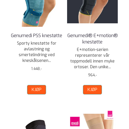
Genumedi PSS knestøtte
Genumedi® E+motion®
knestøtte
Sporty knestøtte for
avlastning og
E+motion-serien
smertelindring ved
representerer vår
kneskålsenen...
toppmodell innen myke
ortoser. Den unike...
1.448,-
964,-
KJØP
KJØP