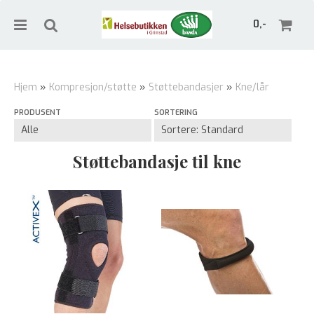
0,-
Hjem
»
Kompresjon/støtte
»
Støttebandasjer
»
Kne/lår
PRODUSENT
SORTERING
Nullstill
Trykk ENTER for å søke
Støttebandasje til kne