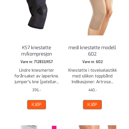
KS7 knestøtte
medi knestøtte modell
m/kompresjon
602
Vare nr. 712833/KS7
Vare nr. 602
Lindre knesmerter
Knestøtte i toveiselastikk
forårsaket av løperkne,
med silikon toppbånd
jumper's kne (patellar...
Indikasjoner: Artrose...
396,-
440,-
KJØP
KJØP