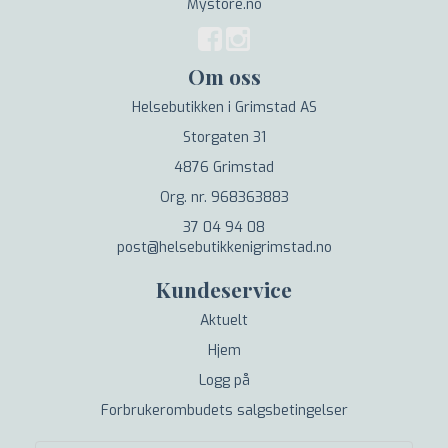
Mystore.no
Om oss
Helsebutikken i Grimstad AS
Storgaten 31
4876 Grimstad
Org. nr. 968363883
37 04 94 08
post@helsebutikkenigrimstad.no
Kundeservice
Aktuelt
Hjem
Logg på
Forbrukerombudets salgsbetingelser