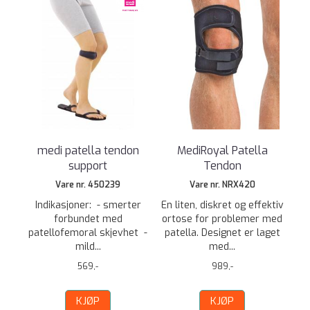
medi patella tendon
MediRoyal Patella
support
Tendon
Vare nr. 450239
Vare nr. NRX420
Indikasjoner: - smerter
En liten, diskret og effektiv
forbundet med
ortose for problemer med
patellofemoral skjevhet -
patella. Designet er laget
mild...
med...
569,-
989,-
KJØP
KJØP