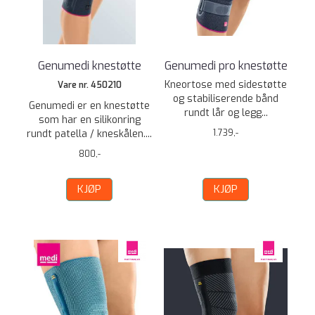
Genumedi knestøtte
Genumedi pro knestøtte
Kneortose med sidestøtte
Vare nr. 450210
og stabiliserende bånd
Genumedi er en knestøtte
rundt lår og legg...
som har en silikonring
rundt patella / kneskålen....
1.739,-
800,-
KJØP
KJØP