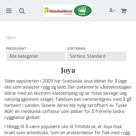
0,-
Hjem
PRODUSENT
SORTERING
Nullstill
Trykk ENTER for å søke
Joya
Siden oppstarten i 2009 har Sveitsiske Joya jobbet for å lage
sko som avlaster rygg og ledd. Den patenterte såleteknologien
bidrar med en ekstrem støtdemping og lar foten bevege seg
naturlig igjennom steget. Følelsen kan sammenlignes med å gå
barbeint i sanden. Skoene deres ble nylig sertifisert av Tyske
AGR, en medisinsk stiftelse som jobber for å fremme bedre
rygghelse globalt.
I tillegg til å være populære sko til fritidsbruk, er Joya mye
brukt som arbeidssko. Som en problemløser for folk med rygg