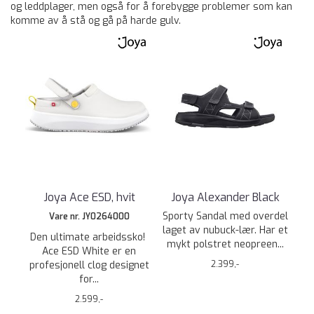
og leddplager, men også for å forebygge problemer som kan
komme av å stå og gå på harde gulv.
Joya Ace ESD, hvit
Joya Alexander Black
Sporty Sandal med overdel
Vare nr. JY0264000
laget av nubuck-lær. Har et
Den ultimate arbeidssko!
mykt polstret neopreen...
Ace ESD White er en
profesjonell clog designet
2.399,-
for...
2.599,-