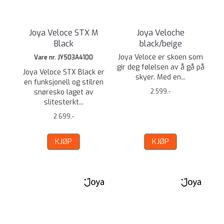
Joya Veloce STX M
Joya Veloche
Black
black/beige
Joya Veloce er skoen som
Vare nr. JY503A4100
gir deg følelsen av å gå på
Joya Veloce STX Black er
skyer. Med en...
en funksjonell og stilren
snøresko laget av
2.599,-
slitesterkt...
2.699,-
KJØP
KJØP