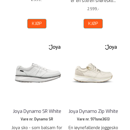
er en stilren snøresko...
2.599,-
KJØP
KJØP
Joya Dynamo SR White
Joya Dynamo Zip White
Vare nr. Dynamo SR
Vare nr. 971sne3613
Joya sko - som balsam for
En iøynefallende joggesko