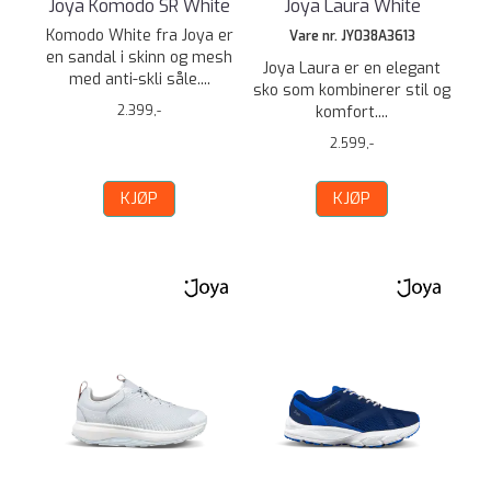
Joya Komodo SR White
Joya Laura White
Komodo White fra Joya er
Vare nr. JY038A3613
en sandal i skinn og mesh
Joya Laura er en elegant
med anti-skli såle....
sko som kombinerer stil og
2.399,-
komfort....
2.599,-
KJØP
KJØP