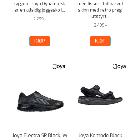
ryggen Joya Dynamo SR
med lisser i fullnarvet
er en allsidig joggesko i...
skinn med retro preg,
utstyrt...
2.299,-
2.499,-
KJØP
KJØP
Joya Electra SR Black, W
Joya Komodo Black