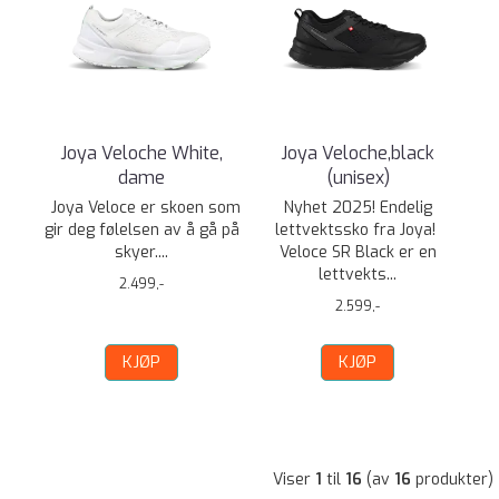
Joya Veloche White,
Joya Veloche,black
dame
(unisex)
Joya Veloce er skoen som
Nyhet 2025! Endelig
gir deg følelsen av å gå på
lettvektssko fra Joya!
skyer....
Veloce SR Black er en
lettvekts...
2.499,-
2.599,-
KJØP
KJØP
Viser
1
til
16
(av
16
produkter)