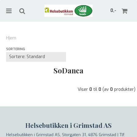
0,-
Hjem
SORTERING
Nullstill
Trykk ENTER for å søke
SoDanca
Viser
0
til
0
(av
0
produkter)
Helsebutikken i Grimstad AS
Helsebutikken i Grimstad AS, Storgaten 31, 4876 Grimstad |
Tlf: