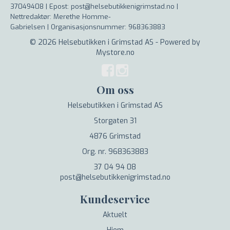
37049408 | Epost: post@helsebutikkenigrimstad.no |
Nettredaktør: Merethe Homme-
Gabrielsen |
Organisasjonsnummer: 968363883
© 2026 Helsebutikken i Grimstad AS - Powered by
Mystore.no
Om oss
Helsebutikken i Grimstad AS
Storgaten 31
4876 Grimstad
Org. nr. 968363883
37 04 94 08
post@helsebutikkenigrimstad.no
Kundeservice
Aktuelt