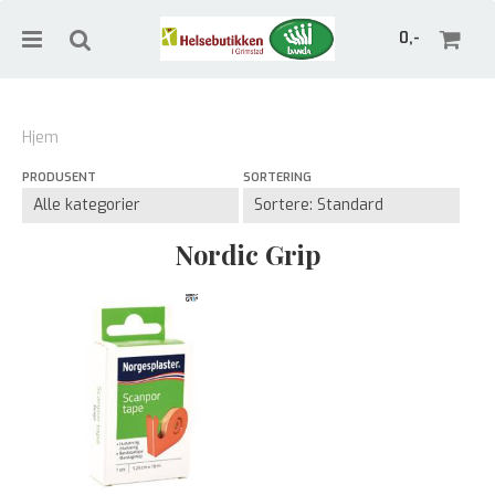
0,-
Hjem
PRODUSENT
SORTERING
Nullstill
Trykk ENTER for å søke
Nordic Grip