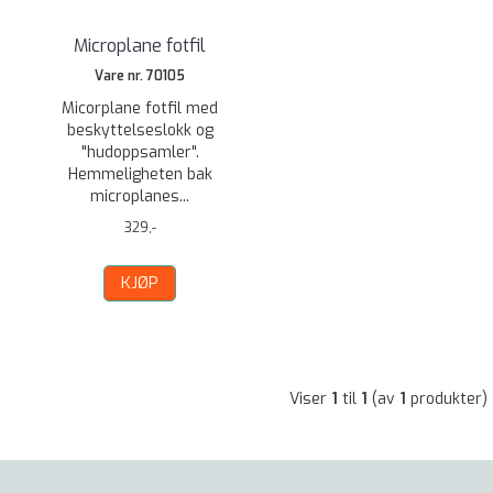
Microplane fotfil
Vare nr. 70105
Micorplane fotfil med
beskyttelseslokk og
"hudoppsamler".
Hemmeligheten bak
microplanes...
329,-
KJØP
Viser
1
til
1
(av
1
produkter)