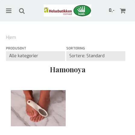
0,-
Hjem
PRODUSENT
SORTERING
Nullstill
Trykk ENTER for å søke
Hamonoya