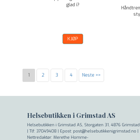
glad i?
Håndtreni
st
KJØP
1
2
3
4
Neste >>
Helsebutikken i Grimstad AS
Helsebutikken i Grimstad AS, Storgaten 31, 4876 Grimstad
|
Tlf: 37049408 | Epost: post@helsebutikkenigrimstad.no |
Nettredaktør: Merethe Homme-