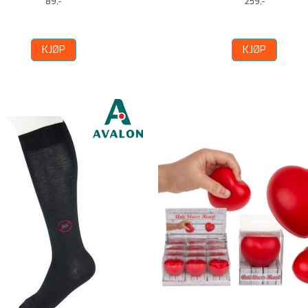
89,-
259,-
KJØP
KJØP