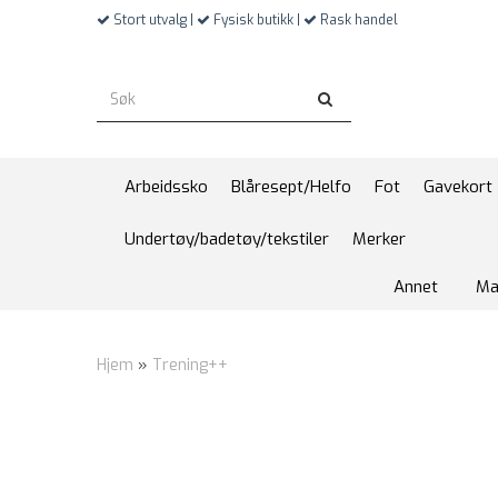
Stort utvalg |
Fysisk butikk |
Rask handel
Arbeidssko
Blåresept/Helfo
Fot
Gavekort
Undertøy/badetøy/tekstiler
Merker
Annet
Ma
Hjem
»
Trening++