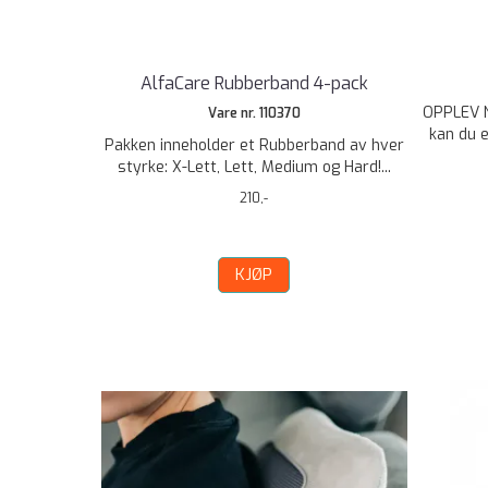
AlfaCare Rubberband 4-pack
OPPLEV 
Vare nr. 110370
kan du e
Pakken inneholder et Rubberband av hver
styrke: X-Lett, Lett, Medium og Hard!...
210,-
KJØP