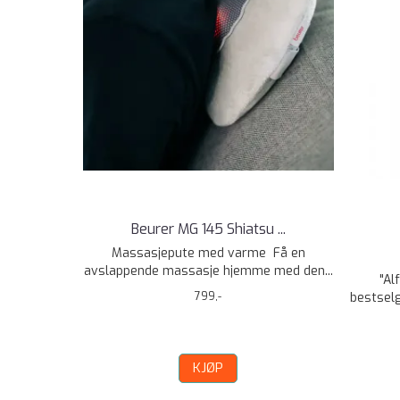
Beurer MG 145 Shiatsu ...
Massasjepute med varme Få en
avslappende massasje hjemme med den...
"Al
799,-
bestselg
KJØP