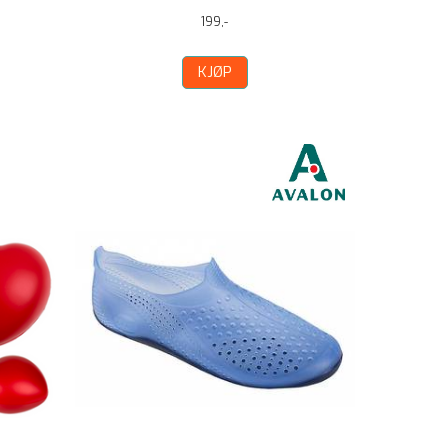
199,-
KJØP