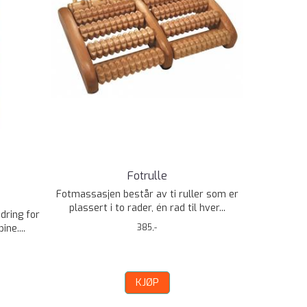
Fotrulle
Fotmassasjen består av ti ruller som er
plassert i to rader, én rad til hver...
dring for
ne....
385,-
KJØP