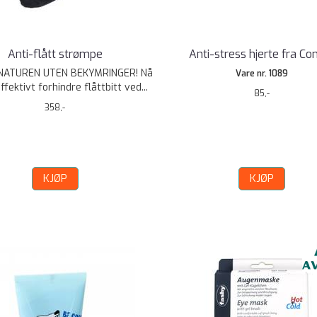
Anti-flått strømpe
Anti-stress hjerte fra C
NATUREN UTEN BEKYMRINGER! Nå
Vare nr. 1089
ffektivt forhindre flåttbitt ved...
85,-
358,-
KJØP
KJØP