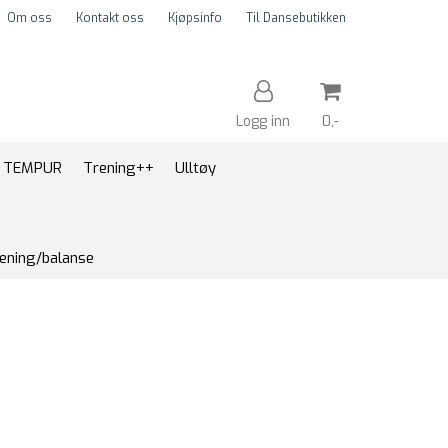
Om oss
Kontakt oss
Kjøpsinfo
Til Dansebutikken
Logg inn
0,-
TEMPUR
Trening++
Ulltøy
Nullstill
ening/balanse
Trykk ENTER for å søke