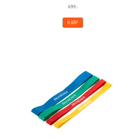
699,-
KJØP