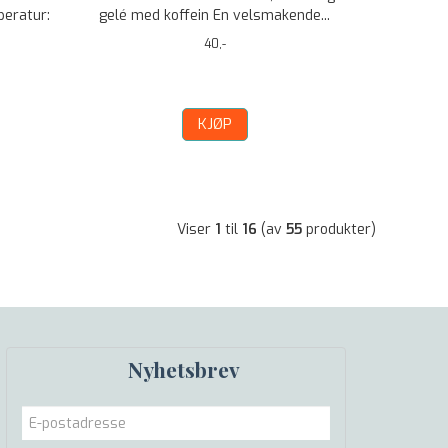
peratur:
gelé med koffein En velsmakende...
40,-
KJØP
Viser
1
til
16
(av
55
produkter)
Nyhetsbrev