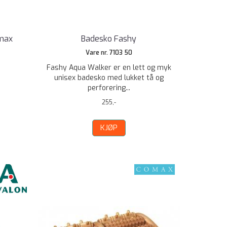
omax
Badesko Fashy
Vare nr. 7103 50
Fashy Aqua Walker er en lett og myk
unisex badesko med lukket tå og
perforering...
255,-
KJØP