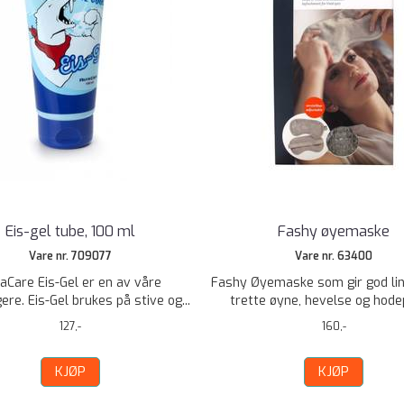
Eis-gel tube, 100 ml
Fashy øyemaske
Vare nr. 709077
Vare nr. 63400
faCare Eis-Gel er en av våre
Fashy Øyemaske som gir god lin
ere. Eis-Gel brukes på stive og...
trette øyne, hevelse og hodepi
127,-
160,-
KJØP
KJØP