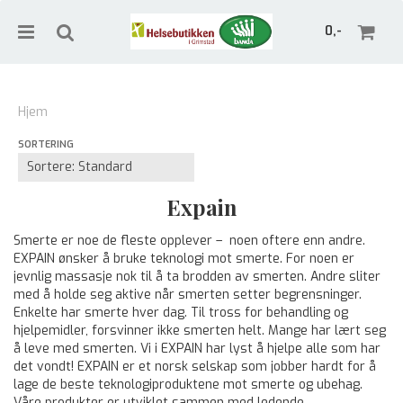
0,-
Hjem
SORTERING
Nullstill
Trykk ENTER for å søke
Expain
Smerte er noe de fleste opplever – noen oftere enn andre.
EXPAIN ønsker å bruke teknologi mot smerte. For noen er
jevnlig massasje nok til å ta brodden av smerten. Andre sliter
med å holde seg aktive når smerten setter begrensninger.
Enkelte har smerte hver dag. Til tross for behandling og
hjelpemidler, forsvinner ikke smerten helt. Mange har lært seg
å leve med smerten. Vi i EXPAIN har lyst å hjelpe alle som har
det vondt! EXPAIN er et norsk selskap som jobber hardt for å
lage de beste teknologiproduktene mot smerte og ubehag.
Våre produkter er utviklet sammen med ledende