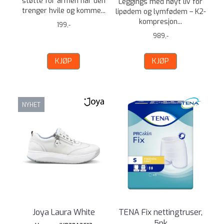
støtte for armen når den
Leggings med høyt liv for
trenger hvile og komme...
lipødem og lymfødem – K2-
kompresjon...
199,-
989,-
KJØP
KJØP
NYHET
Joya Laura White
TENA Fix nettingtruser,
5pk