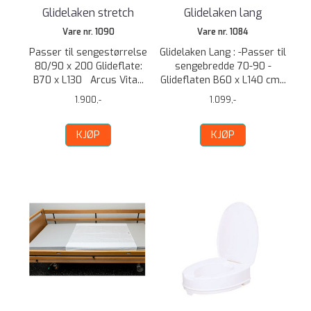
Glidelaken stretch
Glidelaken lang
Vare nr. 1090
Vare nr. 1084
Passer til sengestørrelse
Glidelaken Lang : -Passer til
80/90 x 200 Glideflate:
sengebredde 70-90 -
B70 x L130 Arcus Vita...
Glideflaten B60 x L140 cm...
1.900,-
1.099,-
KJØP
KJØP