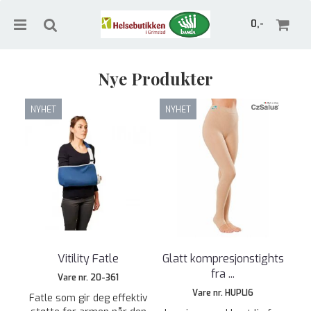
0,-
Nye Produkter
NYHET
NYHET
Nullstill
Trykk ENTER for å søke
Vitility Fatle
Glatt kompresjonstights
fra ...
Vare nr. 20-361
Vare nr. HUPLI6
Fatle som gir deg effektiv