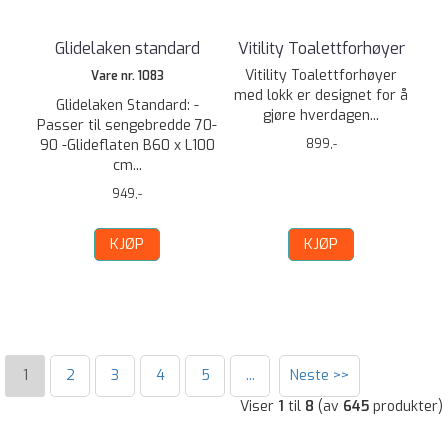
Glidelaken standard
Vitility Toalettforhøyer
Vitility Toalettforhøyer
Vare nr. 1083
med lokk er designet for å
Glidelaken Standard: -
gjøre hverdagen...
Passer til sengebredde 70-
90 -Glideflaten B60 x L100
899,-
cm...
949,-
KJØP
KJØP
1
2
3
4
5
...
Neste >>
Viser
1
til
8
(av
645
produkter)