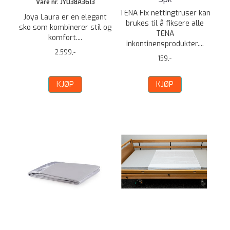
Vare nr. JY038A3613
TENA Fix nettingtruser kan
Joya Laura er en elegant
brukes til å fiksere alle
sko som kombinerer stil og
TENA
komfort....
inkontinensprodukter....
2.599,-
159,-
KJØP
KJØP