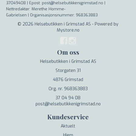
37049408 | Epost: post@helsebutikkenigrimstad.no |
Nettredaktør: Merethe Homme-
Gabrielsen |
Organisasjonsnummer: 968363883
© 2026 Helsebutikken i Grimstad AS - Powered by
Mystore.no
Om oss
Helsebutikken i Grimstad AS
Storgaten 31
4876 Grimstad
Org. nr. 968363883
37 04 94 08
post@helsebutikkenigrimstad.no
Kundeservice
Aktuelt
Hjem