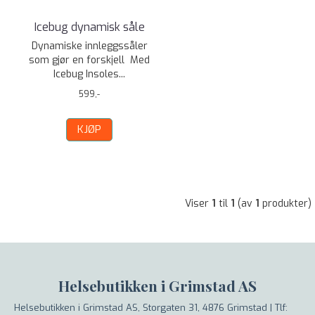
Icebug dynamisk såle
Dynamiske innleggssåler
som gjør en forskjell Med
Icebug Insoles...
599,-
KJØP
Viser
1
til
1
(av
1
produkter)
Helsebutikken i Grimstad AS
Helsebutikken i Grimstad AS, Storgaten 31, 4876 Grimstad |
Tlf: