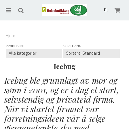
0,-
Hjem
PRODUSENT
SORTERING
Nullstill
Trykk ENTER for å søke
Icebug
Icebug ble grunnlagt av mor og
sønn i 2001, og er i dag et stort,
selvstendig og privateid firma.
Når vi startet firmaet var
forretningsideen vår å selge
gjennomtenkte sko med