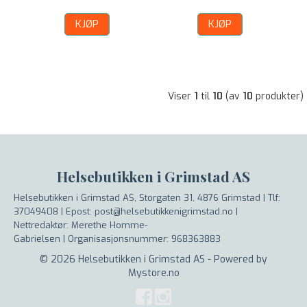
KJØP
KJØP
Viser
1
til
10
(av
10
produkter)
Helsebutikken i Grimstad AS
Helsebutikken i Grimstad AS, Storgaten 31, 4876 Grimstad |
Tlf:
37049408 | Epost: post@helsebutikkenigrimstad.no |
Nettredaktør: Merethe Homme-
Gabrielsen |
Organisasjonsnummer: 968363883
© 2026 Helsebutikken i Grimstad AS - Powered by
Mystore.no