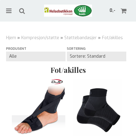
0,-
Hjem
»
Kompresjon/støtte
»
Støttebandasjer
»
Fot/akilles
PRODUSENT
SORTERING
Nullstill
Trykk ENTER for å søke
Fot/akilles