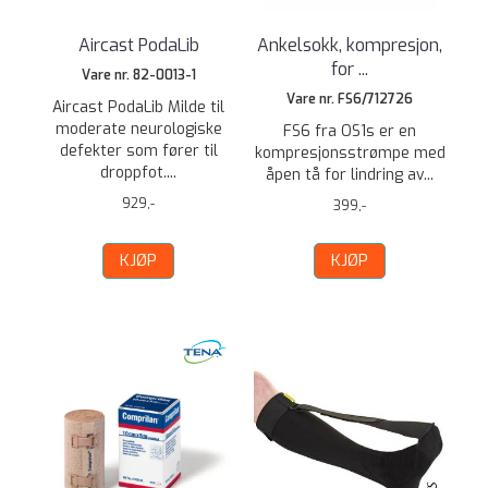
Aircast PodaLib
Ankelsokk, kompresjon,
for ...
Vare nr. 82-0013-1
Vare nr. FS6/712726
Aircast PodaLib Milde til
moderate neurologiske
FS6 fra OS1s er en
defekter som fører til
kompresjonsstrømpe med
droppfot....
åpen tå for lindring av...
929,-
399,-
KJØP
KJØP