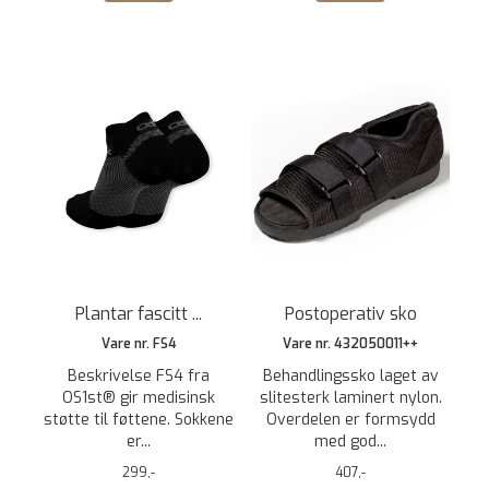
Plantar fascitt ...
Postoperativ sko
Vare nr. FS4
Vare nr. 432050011++
Beskrivelse FS4 fra
Behandlingssko laget av
OS1st® gir medisinsk
slitesterk laminert nylon.
støtte til føttene. Sokkene
Overdelen er formsydd
er...
med god...
299,-
407,-