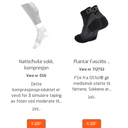
Natte/hvile sokk,
Plantar Fasciitis ...
kompresjon
Vare nr. 712753
Vare nr. DS6
FS4 fra OS1st® gir
medisinsk støtte til
Dette
føttene. Sokkene er...
kompresjonsproduktet er
vevd for å simulere taping
349,-
av foten ved moderate til...
399,-
KJØP
KJØP