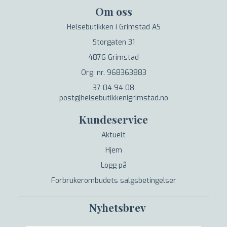
Om oss
Helsebutikken i Grimstad AS
Storgaten 31
4876 Grimstad
Org. nr. 968363883
37 04 94 08
post@helsebutikkenigrimstad.no
Kundeservice
Aktuelt
Hjem
Logg på
Forbrukerombudets salgsbetingelser
Nyhetsbrev