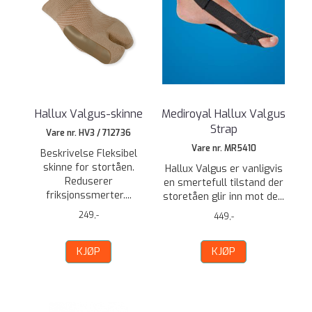
Hallux Valgus-skinne
Mediroyal Hallux Valgus
Strap
Vare nr. HV3 / 712736
Vare nr. MR5410
Beskrivelse Fleksibel
skinne for stortåen.
Hallux Valgus er vanligvis
Reduserer
en smertefull tilstand der
friksjonssmerter....
storetåen glir inn mot de...
249,-
449,-
KJØP
KJØP