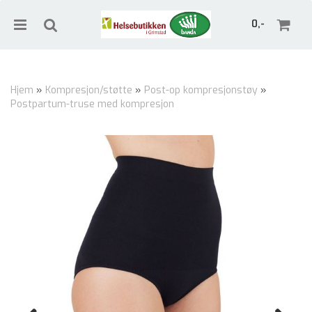
0,-
Hjem
»
Kompresjon/støtte
»
Post-op kompresjonstøy
»
Postpartum-truse med kompresjon
Nullstill
Trykk ENTER for å søke